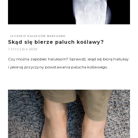
LECZENIE HALUKSÓW WARSZAWA
Skąd się bierze paluch koślawy?
7 STYCZNIA 2020
Czy można zapobiec haluksom? Sprawdź, skąd się biorą halluksy
i jakie są przyczyny powstawania palucha koślawego.