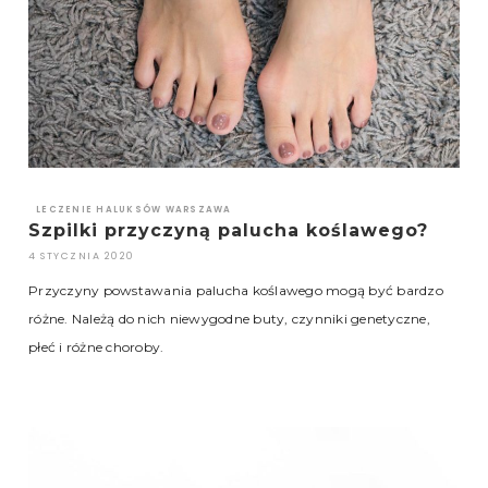
LECZENIE HALUKSÓW WARSZAWA
Szpilki przyczyną palucha koślawego?
4 STYCZNIA 2020
Przyczyny powstawania palucha koślawego mogą być bardzo
różne. Należą do nich niewygodne buty, czynniki genetyczne,
płeć i różne choroby.