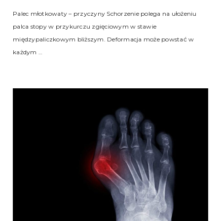
Palec młotkowaty – przyczyny Schorzenie polega na ułożeniu
palca stopy w przykurczu zgięciowym w stawie
międzypaliczkowym bliższym. Deformacja może powstać w
każdym …