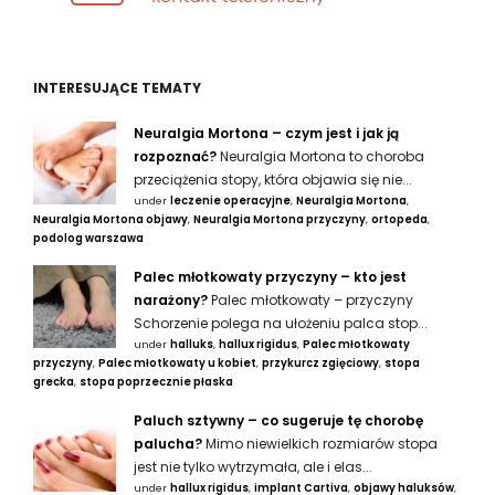
INTERESUJĄCE TEMATY
Neuralgia Mortona – czym jest i jak ją
rozpoznać?
Neuralgia Mortona to choroba
przeciążenia stopy, która objawia się nie...
under
leczenie operacyjne
,
Neuralgia Mortona
,
Neuralgia Mortona objawy
,
Neuralgia Mortona przyczyny
,
ortopeda
,
podolog warszawa
Palec młotkowaty przyczyny – kto jest
narażony?
Palec młotkowaty – przyczyny
Schorzenie polega na ułożeniu palca stop...
under
halluks
,
hallux rigidus
,
Palec młotkowaty
przyczyny
,
Palec młotkowaty u kobiet
,
przykurcz zgięciowy
,
stopa
grecka
,
stopa poprzecznie płaska
Paluch sztywny – co sugeruje tę chorobę
palucha?
Mimo niewielkich rozmiarów stopa
jest nie tylko wytrzymała, ale i elas...
under
hallux rigidus
,
implant Cartiva
,
objawy haluksów
,