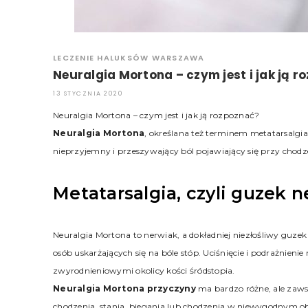
LECZENIE HALUKSÓW WARSZAWA
Neuralgia Mortona – czym jest i jak ją r
13 STYCZNIA 2020
Neuralgia Mortona – czym jest i jak ją rozpoznać?
Neuralgia Mortona
, określana też terminem metatarsalgia
nieprzyjemny i przeszywający ból pojawiający się przy chodz
Metatarsalgia, czyli guze
Neuralgia Mortona to nerwiak, a dokładniej niezłośliwy gu
osób uskarżających się na bóle stóp. Uciśnięcie i podrażnie
zwyrodnieniowymi okolicy kości śródstopia.
Neuralgia Mortona przyczyny
ma bardzo różne, ale zaws
chodzenia, stania, biegania lub chodzenia w niewygodnym o