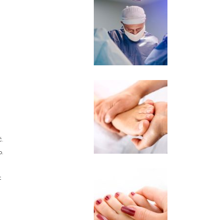
ć.
p.
t