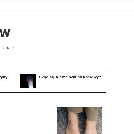
ÓW
YJNE
zyny –
Skąd się bierze paluch koślawy?