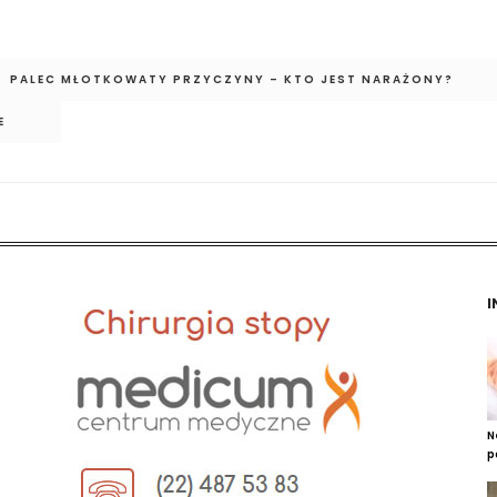
PALEC MŁOTKOWATY PRZYCZYNY – KTO JEST NARAŻONY?
E
I
N
p