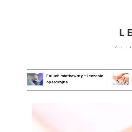
Skip
to
content
L
CHI
Paluch młotkowaty – leczenie
operacyjne