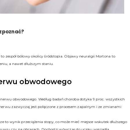
ozpoznać?
 to zespół bólowy okolicy śródstopia. Objawy neuralgii Mortona to
eniu, a nawet dłuższym staniu.
k nerwu obwodowego
zek nerwu obwodowego. Według badań choroba dotyka 9 proc. wszystkich
nie nerwu zazwyczaj jest połączone z procesem zapalnym i ze zmianami
ze to wynik przeciążenia stopy, co może mieć miejsce wskutek dłuższego
buwiu czy na obcasach. Dochodzi wówczas do ucisku więzadła