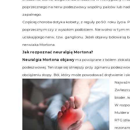
poprzecznego na nerw podeszwowy wspólny palców lub nadm
zapalnego.
Częściej choroba dotyka kobiety, z reguły po 50. roku życia
poprzecznym czy z wysokim podbiciem. Nie wolno w tym mie
uciskającego nerw, tzw. ganglionu. Jeżeli objawy bólowe są b
nerwiaka Mortona.
Jak rozpoznać neuralgię Mortona?
Neuralgia Mortona objawy
ma powiązane z bólem zlokaliz
podeszwowej. Ten staje się silniejszy przy zginaniu podesz
obciążeniu stopy. Ból, który może powodować drętwienie i sk
Najważni
Zwłaszcz
bioder, 
W rozpo
Muldera 
RTG (dla
rezonans