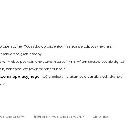
 operacyjne. Początkowo pacjentom zaleca się odpoczynek, ale i
aściwe obciążenie stopy.
 w miejsce podrażnione stanem zapalnym. W ten sposób podaje się też
k, zalecana jest również rehabilitacja.
czenia operacyjnego
, które polega na usunięciu zgrubiałych tkanek.
cić.
MORTONA OBJAWY
NEURALGIA MORTONA PRZYCZYNY
ORTOPEDA