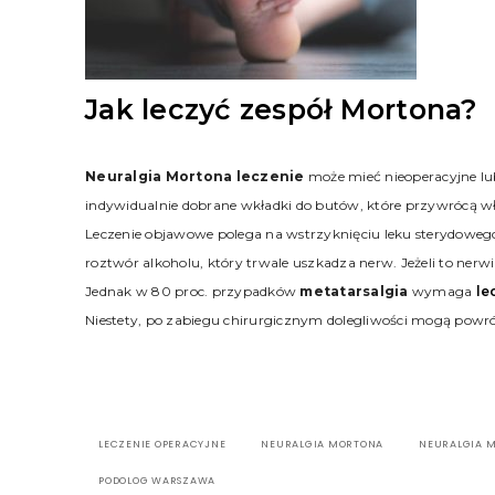
Jak leczyć zespół Mortona?
Neuralgia Mortona leczenie
może mieć nieoperacyjne lub
indywidualnie dobrane wkładki do butów, które przywrócą wł
Leczenie objawowe polega na wstrzyknięciu leku sterydowego
roztwór alkoholu, który trwale uszkadza nerw. Jeżeli to nerwia
Jednak w 80 proc. przypadków
metatarsalgia
wymaga
le
Niestety, po zabiegu chirurgicznym dolegliwości mogą powró
LECZENIE OPERACYJNE
NEURALGIA MORTONA
NEURALGIA 
PODOLOG WARSZAWA