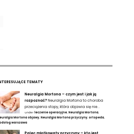
NTERESUJĄCE TEMATY
Neuralgia Mortona – czym jest i jak ją
rozpoznać?
Neuralgia Mortona to choroba
przeciążenia stopy, która objawia się nie...
under
leczenie operacyjne
,
Neuralgia Mortona
,
euralgia Mortona objawy
,
Neuralgia Mortona przyczyny
,
ortopeda
,
odolog warszawa
Palec młotkowaty przyczyny – kto jest