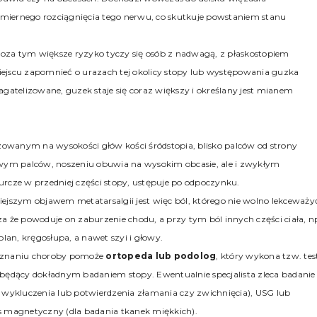
iernego rozciągnięcia tego nerwu, co skutkuje powstaniem stanu
. Poza tym większe ryzyko tyczy się osób z nadwagą, z płaskostopiem
jscu zapomnieć o urazach tej okolicy stopy lub występowania guzka
agatelizowane, guzek staje się coraz większy i określany jest mianem
owanym na wysokości głów kości śródstopia, blisko palców od strony
wowym palców, noszeniu obuwia na wysokim obcasie, ale i zwykłym
urcze w przedniej części stopy, ustępuje po odpoczynku.
ejszym objawem metatarsalgii jest więc ból, którego nie wolno lekceważy
a że powoduje on zaburzenie chodu, a przy tym ból innych części ciała, n
kolan, kręgosłupa, a nawet szyi i głowy.
znaniu choroby pomoże
ortopeda lub podolog
, który wykona tzw. tes
będący dokładnym badaniem stopy. Ewentualnie specjalista zleca badanie
 wykluczenia lub potwierdzenia złamania czy zwichnięcia), USG lub
 magnetyczny (dla badania tkanek miękkich).