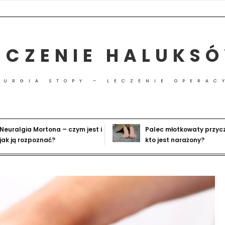
ECZENIE HALUKS
RURGIA STOPY – LECZENIE OPERAC
Neuralgia Mortona – czym jest i
Palec młotkowaty przyc
jak ją rozpoznać?
kto jest narażony?