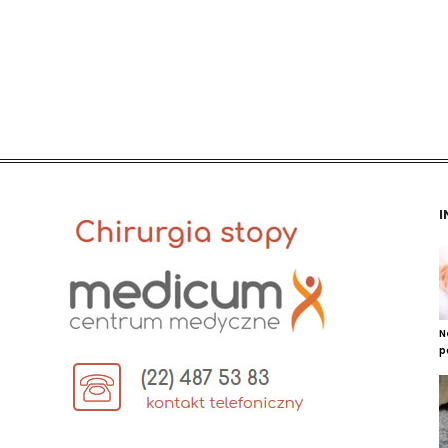
I
N
p