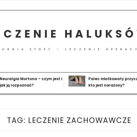
ECZENIE HALUKS
RURGIA STOPY – LECZENIE OPERAC
Neuralgia Mortona – czym jest i
Palec młotkowaty przyc
jak ją rozpoznać?
kto jest narażony?
TAG:
LECZENIE ZACHOWAWCZE