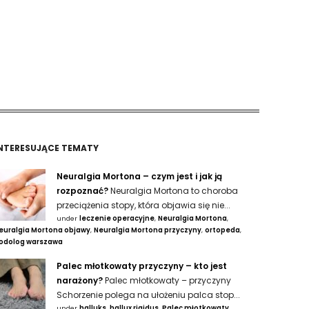
NTERESUJĄCE TEMATY
Neuralgia Mortona – czym jest i jak ją
rozpoznać?
Neuralgia Mortona to choroba
przeciążenia stopy, która objawia się nie...
under
leczenie operacyjne
,
Neuralgia Mortona
,
euralgia Mortona objawy
,
Neuralgia Mortona przyczyny
,
ortopeda
,
odolog warszawa
Palec młotkowaty przyczyny – kto jest
narażony?
Palec młotkowaty – przyczyny
Schorzenie polega na ułożeniu palca stop...
under
halluks
,
hallux rigidus
,
Palec młotkowaty