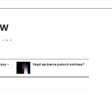
ÓW
YJNE
zyny –
Skąd się bierze paluch koślawy?