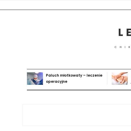
Skip
to
content
L
CHI
Paluch młotkowaty – leczenie
operacyjne