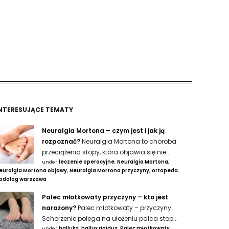
NTERESUJĄCE TEMATY
Neuralgia Mortona – czym jest i jak ją
rozpoznać?
Neuralgia Mortona to choroba
przeciążenia stopy, która objawia się nie...
under
leczenie operacyjne
,
Neuralgia Mortona
,
euralgia Mortona objawy
,
Neuralgia Mortona przyczyny
,
ortopeda
,
odolog warszawa
Palec młotkowaty przyczyny – kto jest
narażony?
Palec młotkowaty – przyczyny
Schorzenie polega na ułożeniu palca stop...
under
halluks
,
hallux rigidus
,
Palec młotkowaty