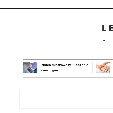
Skip
to
content
L
CHI
Paluch młotkowaty – leczenie
operacyjne