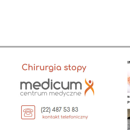
I
N
p