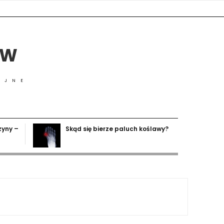
ÓW
YJNE
zyny –
Skąd się bierze paluch koślawy?