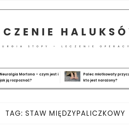
ECZENIE HALUKS
RURGIA STOPY – LECZENIE OPERAC
Neuralgia Mortona – czym jest i
Palec młotkowaty przyc
jak ją rozpoznać?
kto jest narażony?
TAG:
STAW MIĘDZYPALICZKOWY